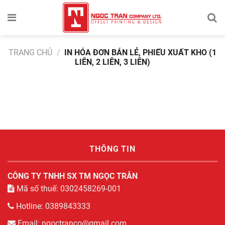
TRANG CHỦ
/
IN HÓA ĐƠN BÁN LẺ, PHIẾU XUẤT KHO (1
LIÊN, 2 LIÊN, 3 LIÊN)
THÔNG TIN
CÔNG TY TNHH SX TM NGỌC TRÂN
Mã số thuế: 0302458269-001
Hotline: 0389843333
Email: ngoctranco@gmail.com