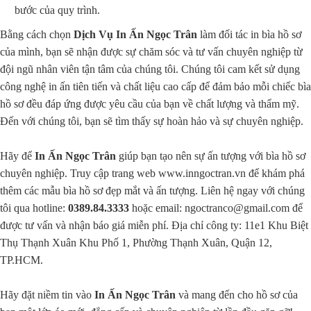
bước của quy trình.
Bằng cách chọn
Dịch Vụ In Ấn Ngọc Trân
làm đối tác in bìa hồ sơ
của mình, bạn sẽ nhận được sự chăm sóc và tư vấn chuyên nghiệp từ
đội ngũ nhân viên tận tâm của chúng tôi. Chúng tôi cam kết sử dụng
công nghệ in ấn tiên tiến và chất liệu cao cấp để đảm bảo mỗi chiếc bìa
hồ sơ đều đáp ứng được yêu cầu của bạn về chất lượng và thẩm mỹ.
Đến với chúng tôi, bạn sẽ tìm thấy sự hoàn hảo và sự chuyên nghiệp.
Hãy để
In Ấn Ngọc Trân
giúp bạn tạo nên sự ấn tượng với bìa hồ sơ
chuyên nghiệp. Truy cập trang web
www.inngoctran.vn
để khám phá
thêm các mẫu bìa hồ sơ đẹp mắt và ấn tượng. Liên hệ ngay với chúng
tôi qua hotline:
0389.84.3333
hoặc email:
ngoctranco@gmail.com
để
được tư vấn và nhận báo giá miễn phí. Địa chỉ công ty: 11e1 Khu Biệt
Thụ Thạnh Xuân Khu Phố 1, Phường Thạnh Xuân, Quận 12,
TP.HCM.
Hãy đặt niềm tin vào
In Ấn Ngọc Trân
và mang đến cho hồ sơ của