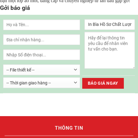
bạn một lớp áo mới, đẳng cấp và chuyên nghiệp từ lần đầu gặp gỡ!
Gởi báo giá
THÔNG TIN