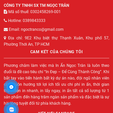
CÔNG TY TNHH SX TM NGỌC TRÂN
Mã số thuế: 0302458269-001
Hotline: 0389843333
Email: ngoctranco@gmail.com
Địa chỉ: 9E2 Khu biệt thự Thạnh Xuân, Khu phố 57,
Phường Thới An, TP HCM
CAM KẾT CỦA CHÚNG TÔI
Phương châm làm việc mà In Ấn Ngọc Trân là luôn theo
đuổi là đề cao tiêu chí “In Đẹp – Để Cùng Thành Công”. Khi
bắt tay vào tiến hành bất kỳ dự án nào, đội ngũ nhân viên
cũng luôn hướng tới lợi ích tối ưu chi phí in ấn, thời gian
thực hiện in nhanh, in lấy ngay, in ấn tất cả số lượng từ 1
sản phẩm đến hàng trăm ngàn sản phẩm và đặc biệt là sự
hài lòng tuyệt đối từ phía khách hàng.