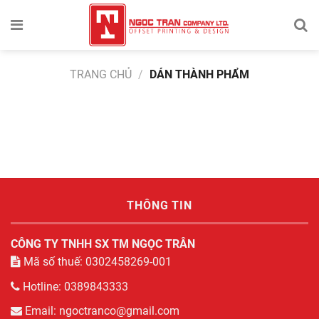
TRANG CHỦ
/
DÁN THÀNH PHẨM
THÔNG TIN
CÔNG TY TNHH SX TM NGỌC TRÂN
Mã số thuế: 0302458269-001
Hotline: 0389843333
Email: ngoctranco@gmail.com